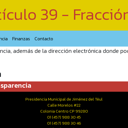
ículo 39 - Fracció
ncia
Finanzas
Contacto
ncia, además de la dirección electrónica donde podr
a
nsparencia
Presidencia Municipal de Jiménez del Téul
Calle Morelos #22
Colonia Centro CP 99280
01 (457) 988 30 45
01 (457) 988 30 46