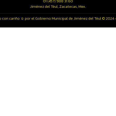
01 (457) 988 31 60
Jiménez del Téul, Zacatecas, Mex.
 con cariño ☺️ por el Gobierno Municipal de Jiménez del Téul © 2024 