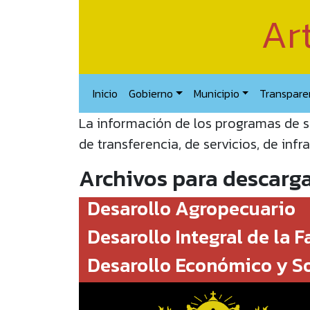
Art
Inicio
Gobierno
Municipio
Transpare
La información de los programas de s
de transferencia, de servicios, de infr
Archivos para descarg
Desarollo Agropecuario
Desarollo Integral de la F
Desarollo Económico y So