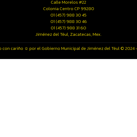
Calle Morelos #22
Colonia Centro CP 99280
01 (457) 988 30 45
01 (457) 988 30 46
01 (457) 988 31 60
Jiménez del Téul, Zacatecas, Mex.
 con cariño ☺️ por el Gobierno Municipal de Jiménez del Téul © 2024 