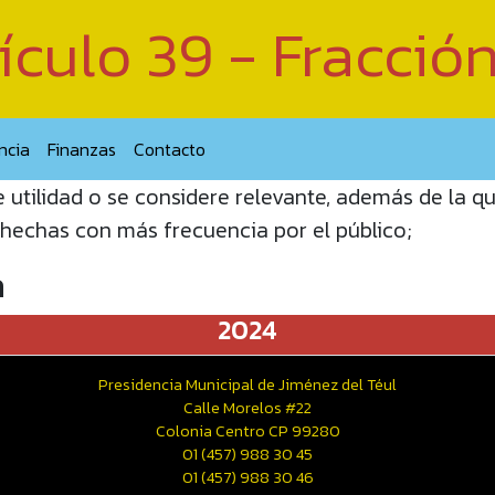
ículo 39 - Fracció
ncia
Finanzas
Contacto
 utilidad o se considere relevante, además de la q
 hechas con más frecuencia por el público;
a
2024
Presidencia Municipal de Jiménez del Téul
Calle Morelos #22
Colonia Centro CP 99280
01 (457) 988 30 45
01 (457) 988 30 46