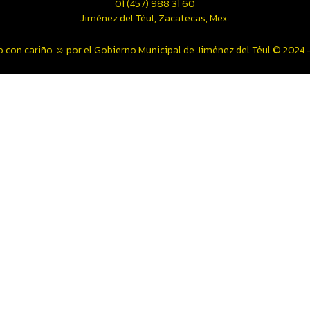
01 (457) 988 31 60
Jiménez del Téul, Zacatecas, Mex.
 con cariño ☺️ por el Gobierno Municipal de Jiménez del Téul © 2024 